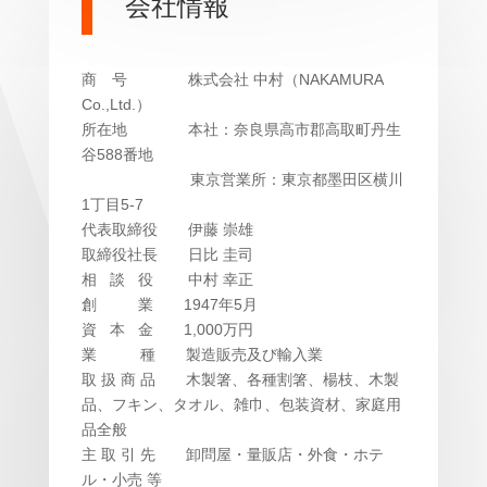
会社情報
商 号 株式会社 中村（NAKAMURA
Co.,Ltd.）
所在地 本社：奈良県高市郡高取町丹生
谷588番地
東京営業所：東京都墨田区横川
1丁目5-7
代表取締役
伊藤 崇雄
取締役社長 日比 圭司
相 談 役 中村 幸正
創 業 1947年5月
資 本 金 1,000万円
業 種 製造販売及び輸入業
取 扱 商 品 木製箸、各種割箸、楊枝、木製
品、フキン、タオル、雑巾、包装資材、家庭用
品全般
主 取 引 先 卸問屋・量販店・外食・ホテ
ル・小売 等