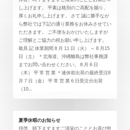
し上げます。 平素は格別のご高配を賜り、
厚くお礼申し上げます。 さて 誠に勝手なが
ら弊社では下記の通り業務をお休みさせてい
ただきます。 ご不便をおかけいたしますが
ご理解とご協力の程お願い申し上げます。
敬具 記 休業期間 8 月 11 日（火） ～ 8 月15
日（土） ＊北海道、沖縄離島は弊社事務課
までお問い合わせください。 8 月 6 日
（木） 平 常 営 業 ＊連休前出荷の最終受注8
月 7 日（金） 平 常 営 業 6 日受注分出荷
（10...
夏季休暇のお知らせ
拝啓、時下ますますご清栄のこととお喜び申